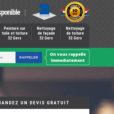
sponible
Peinture sur
Nettoyage
Nettoyage
tuile et toiture
de façade
de toiture
32 Gers
32 Gers
32 Gers
On vous rappelle
immediatement
MANDEZ UN DEVIS GRATUIT