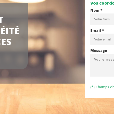
Vos coord
Nom *
T
ÉITÉ
Email *
CES
Message
(*) Champs ob