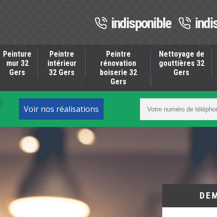
indisponible
indi
Peinture
Peintre
Peintre
Nettoyage de
mur 32
intérieur
rénovation
gouttières 32
Gers
32 Gers
boiserie 32
Gers
Gers
S
Voir nos réalisations
DE