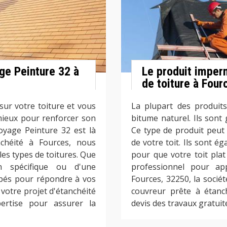
ge Peinture 32 à
Le produit imperm
de toiture à Four
sur votre toiture et vous
La plupart des produits
ieux pour renforcer son
bitume naturel. Ils sont 
oyage Peinture 32 est là
Ce type de produit peut
nchéité à Fources, nous
de votre toit. Ils sont ég
es types de toitures. Que
pour que votre toit plat
n spécifique ou d'une
professionnel pour app
pés pour répondre à vos
Fources, 32250, la soci
votre projet d'étanchéité
couvreur prête à étanché
pertise pour assurer la
devis des travaux gratui