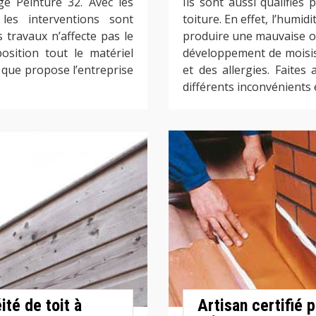
ge Peinture 32. Avec les
Ils sont aussi qualifiés 
les interventions sont
toiture. En effet, l’humid
s travaux n’affecte pas le
produire une mauvaise od
osition tout le matériel
développement de moisis
s que propose l’entreprise
et des allergies. Faites
différents inconvénients
té de toit à
Artisan certifié p