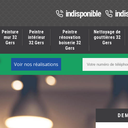
indisponible
indi
Peinture
Peintre
Peintre
Nettoyage de
mur 32
intérieur
rénovation
gouttières 32
Gers
32 Gers
boiserie 32
Gers
Gers
S
Voir nos réalisations
DE