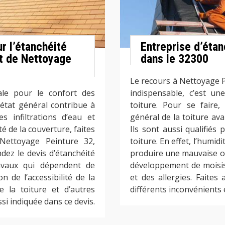
r l’étanchéité
Entreprise d’étan
rt de Nettoyage
dans le 32300
Le recours à Nettoyage 
iale pour le confort des
indispensable, c’est un
 état général contribue à
toiture. Pour se faire,
 infiltrations d’eau et
général de la toiture ava
é de la couverture, faites
Ils sont aussi qualifiés 
 Nettoyage Peinture 32,
toiture. En effet, l’humid
ez le devis d’étanchéité
produire une mauvaise od
ravaux qui dépendent de
développement de moisis
on de l’accessibilité de la
et des allergies. Faites
e la toiture et d’autres
différents inconvénients
si indiquée dans ce devis.