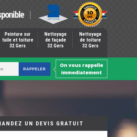
sponible
Peinture sur
Nettoyage
Nettoyage
tuile et toiture
de façade
de toiture
32 Gers
32 Gers
32 Gers
On vous rappelle
immediatement
MANDEZ UN DEVIS GRATUIT