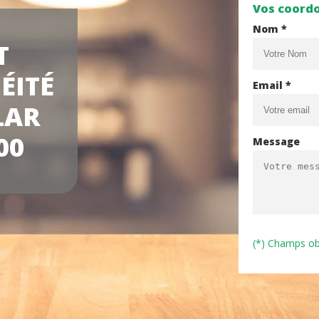
Vos coord
Nom *
T
ÉITÉ
Email *
LAR
00
Message
(*) Champs ob