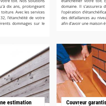
 votre toit. Nos solutions
étanchéifier votre toit. E
u'à dix ans, prolongeant
domaine. Il s’assurera d
toiture. Avec les services
l’opération d’étanchéifica
2, l’étanchéité de votre
des défaillances au nive
fférents dommages sur le
afin d’avoir une maison é
une estimation
Couvreur garantis