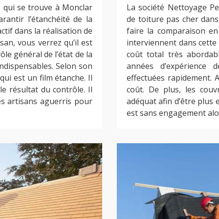
 qui se trouve à Monclar
La société Nettoyage Pei
arantir l’étanchéité de la
de toiture pas cher dan
tif dans la réalisation de
faire la comparaison en
isan, vous verrez qu’il est
interviennent dans cett
le général de l’état de la
coût total très abordab
indispensables. Selon son
années d’expérience d
qui est un film étanche. Il
effectuées rapidement. Ai
e résultat du contrôle. Il
coût. De plus, les couv
es artisans aguerris pour
adéquat afin d’être plus 
est sans engagement alo