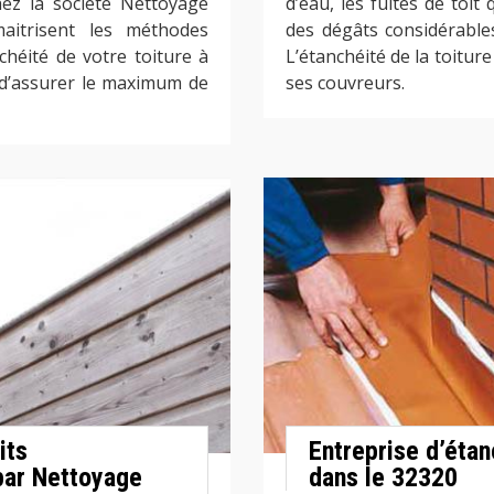
ez la société Nettoyage
d’eau, les fuites de toi
maitrisent les méthodes
des dégâts considérable
nchéité de votre toiture à
L’étanchéité de la toitur
 d’assurer le maximum de
ses couvreurs.
its
Entreprise d’étan
 par Nettoyage
dans le 32320