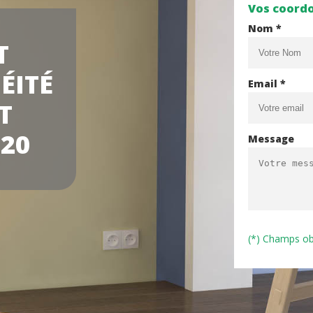
Vos coord
Nom *
T
ÉITÉ
Email *
T
20
Message
(*) Champs ob