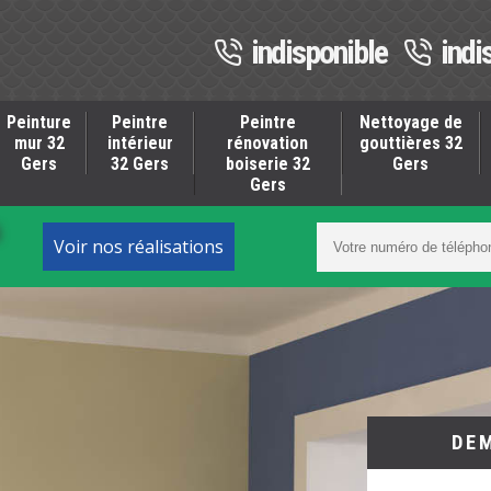
indisponible
indi
Peinture
Peintre
Peintre
Nettoyage de
mur 32
intérieur
rénovation
gouttières 32
Gers
32 Gers
boiserie 32
Gers
Gers
S
Voir nos réalisations
DE