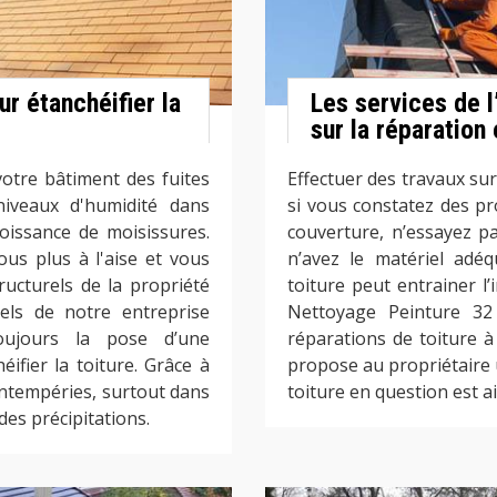
ur étanchéifier la
Les services de l
sur la réparation 
otre bâtiment des fuites
Effectuer des travaux sur
 niveaux d'humidité dans
si vous constatez des p
oissance de moisissures.
couverture, n’essayez p
us plus à l'aise et vous
n’avez le matériel adéq
ucturels de la propriété
toiture peut entrainer l’
nels de notre entreprise
Nettoyage Peinture 3
oujours la pose d’une
réparations de toiture à 
fier la toiture. Grâce à
propose au propriétaire u
s intempéries, surtout dans
toiture en question est a
des précipitations.