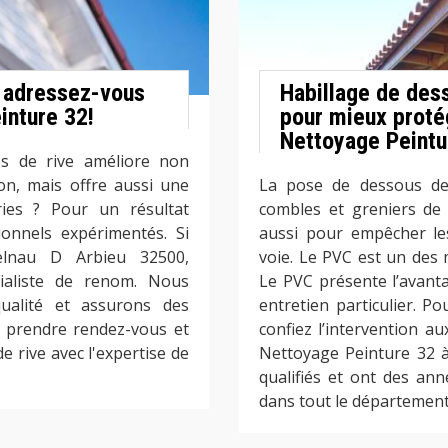
, adressez-vous
Habillage de des
inture 32!
pour mieux proté
Nettoyage Peintu
es de rive améliore non
on, mais offre aussi une
La pose de dessous de 
ries ? Pour un résultat
combles et greniers de l
ionnels expérimentés. Si
aussi pour empêcher les
elnau D Arbieu 32500,
voie. Le PVC est un des m
ialiste de renom. Nous
Le PVC présente l’avanta
ualité et assurons des
entretien particulier. P
s prendre rendez-vous et
confiez l’intervention a
e rive avec l'expertise de
Nettoyage Peinture 32 à
qualifiés et ont des ann
dans tout le département