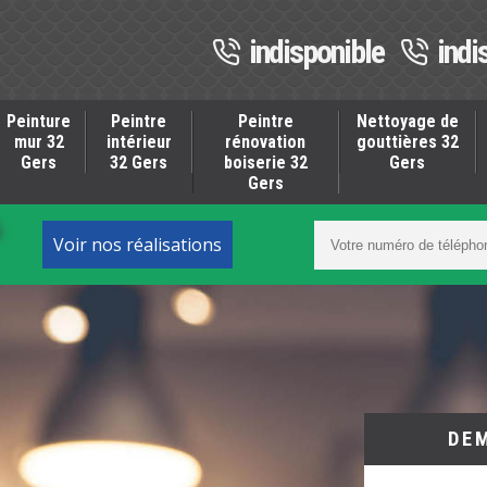
indisponible
indi
Peinture
Peintre
Peintre
Nettoyage de
mur 32
intérieur
rénovation
gouttières 32
Gers
32 Gers
boiserie 32
Gers
Gers
S
Voir nos réalisations
DE