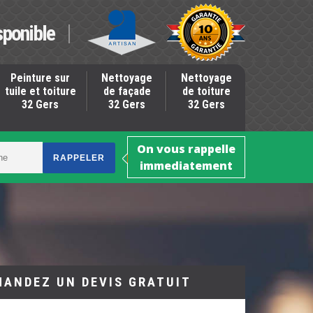
sponible
Peinture sur
Nettoyage
Nettoyage
tuile et toiture
de façade
de toiture
32 Gers
32 Gers
32 Gers
On vous rappelle
immediatement
MANDEZ UN DEVIS GRATUIT