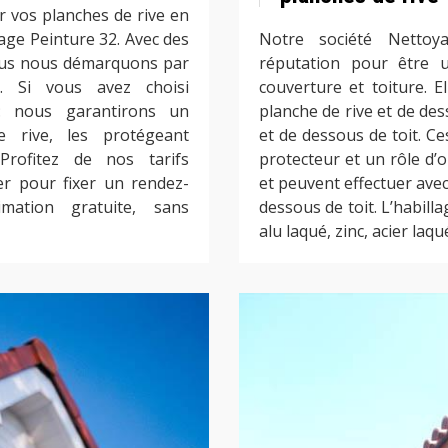
r vos planches de rive en
age Peinture 32. Avec des
Notre société Nettoy
ous nous démarquons par
réputation pour être u
e. Si vous avez choisi
couverture et toiture. E
et: nous garantirons un
planche de rive et de des
e rive, les protégeant
et de dessous de toit. Ce
 Profitez de nos tarifs
protecteur et un rôle d’
er pour fixer un rendez-
et peuvent effectuer avec 
ation gratuite, sans
dessous de toit. L’habilla
alu laqué, zinc, acier laq