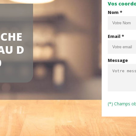
Vos coord
Nom *
NCHE
Email *
AU D
0
Message
(*) Champs ob