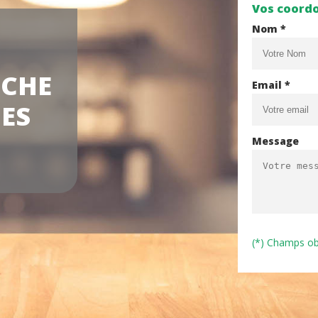
Vos coord
Nom *
NCHE
Email *
DES
Message
(*) Champs ob