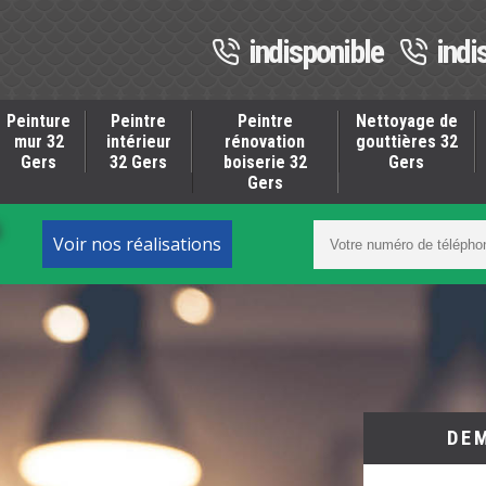
indisponible
indi
Peinture
Peintre
Peintre
Nettoyage de
mur 32
intérieur
rénovation
gouttières 32
Gers
32 Gers
boiserie 32
Gers
Gers
S
Voir nos réalisations
DE