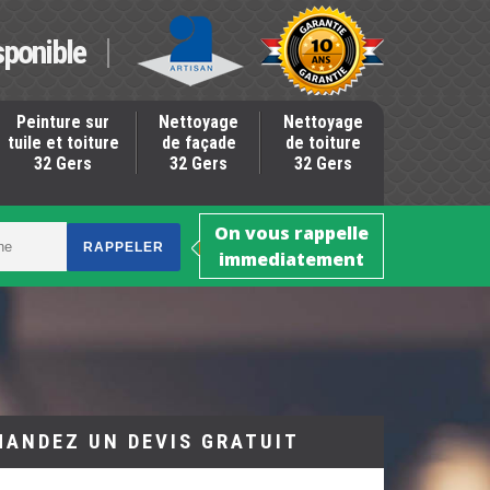
sponible
Peinture sur
Nettoyage
Nettoyage
tuile et toiture
de façade
de toiture
32 Gers
32 Gers
32 Gers
On vous rappelle
immediatement
MANDEZ UN DEVIS GRATUIT