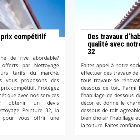
 prix compétitif
Des travaux d’hab
qualité avec not
32
he de rive abordable?
s offerts par Nettoyage
Faites appel à notre soc
eurs tarifs du marché.
effectuer des travaux de
us vous proposons des
tous travaux de rénova
 prix compétitif. Protégez
dessous de toit. Parmi 
étique avec nos services
l’habillage de dessous d
our obtenir un devis
décor et donne le charm
ettoyage Peinture 32, la
dessous de toit agréable
ir pour vous offrir une
bien choisir l’habillage 
la toiture. Faites confia