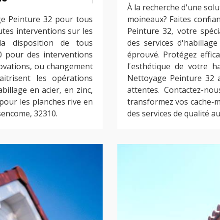
À la recherche d'une solu
ge Peinture 32 pour tous
moineaux? Faites confian
tes interventions sur les
Peinture 32, votre spéc
a disposition de tous
des services d'habillag
0 pour des interventions
éprouvé. Protégez effic
novations, ou changement
l'esthétique de votre h
itrisent les opérations
Nettoyage Peinture 32 a
billage en acier, en zinc,
attentes. Contactez-nou
pour les planches rive en
transformez vos cache-
nsencome, 32310.
des services de qualité au