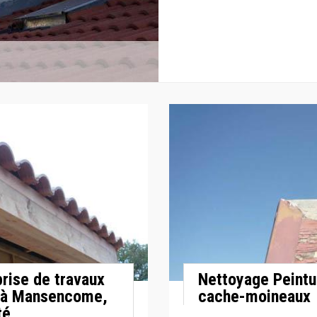
prise de travaux
Nettoyage Peintu
e à Mansencome,
cache-moineaux
té