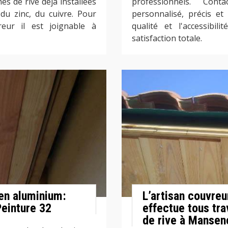
hes de rive déjà installées
professionnels. Con
 du zinc, du cuivre. Pour
personnalisé, précis et
reur il est joignable à
qualité et l'accessibi
satisfaction totale.
 en aluminium:
L’artisan couvre
Peinture 32
effectue tous tr
de rive à Manse