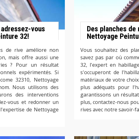
, adressez-vous
Des planches de r
inture 32!
Nettoyage Peintu
es de rive améliore non
Vous souhaitez des pla
on, mais offre aussi une
savez pas par où comme
ries ? Pour un résultat
32, l'expert en habilla
ionnels expérimentés. Si
s'occuperont de l'habil
ncome 32310, Nettoyage
matériaux de votre choix
enom. Nous utilisons des
plus adéquats pour l'h
rons des interventions
garantissons un résultat
dez-vous et redonner un
plus, contactez-nous pou
 l'expertise de Nettoyage
rives avec notre savoir-f