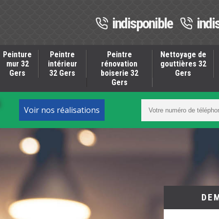
indisponible
indi
Peinture
Peintre
Peintre
Nettoyage de
mur 32
intérieur
rénovation
gouttières 32
Gers
32 Gers
boiserie 32
Gers
Gers
S
Voir nos réalisations
DE