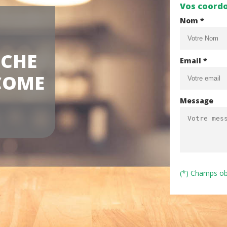
Vos coord
Nom *
NCHE
Email *
COME
Message
(*) Champs ob