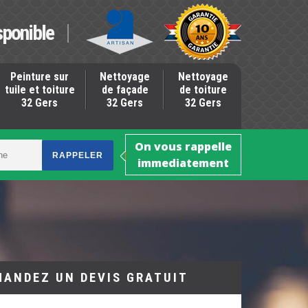
sponible
Peinture sur
Nettoyage
Nettoyage
tuile et toiture
de façade
de toiture
32 Gers
32 Gers
32 Gers
On vous rappelle
immediatement
MANDEZ UN DEVIS GRATUIT