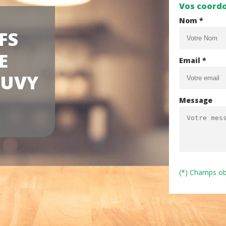
Vos coord
Nom *
FS
E
Email *
AUVY
Message
(*) Champs ob