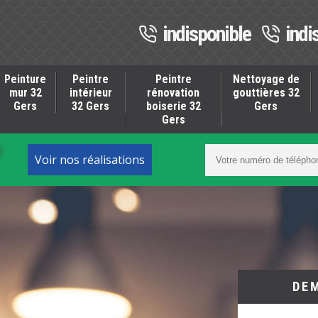
indisponible
indi
Peinture
Peintre
Peintre
Nettoyage de
mur 32
intérieur
rénovation
gouttières 32
Gers
32 Gers
boiserie 32
Gers
Gers
S
Voir nos réalisations
DE