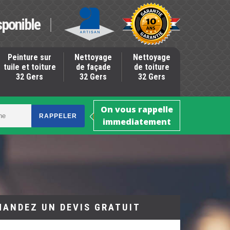
sponible
Peinture sur
Nettoyage
Nettoyage
tuile et toiture
de façade
de toiture
32 Gers
32 Gers
32 Gers
On vous rappelle
immediatement
MANDEZ UN DEVIS GRATUIT