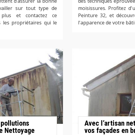
ttent d’assurer la bonne
des techniques éprouvées 
vailler sur tout type de
moisissures. Profitez d
 plus et contactez ce
Peinture 32, et décou
 les propriétaires qui le
l'apparence de votre bât
pollutions
Avec l’artisan ne
ise Nettoyage
vos façades en b