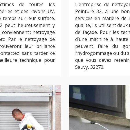
ictimes de toutes les
L’entreprise de nettoy
péries et des rayons UV.
Peinture 32, a une bon
 temps sur leur surface.
services en matière de 
 32 peut heureusement y
qualité, ils utilisent deu
i conviennent : nettoyage
de façade. Pour les tec
tc. Par le nettoyage de
d’une machine à haute p
ouveront leur brillance
peuvent faire du go
 contactez sans tarder ce
l’hydrogommage ou du sab
meilleure technique pour
que vous devez retenir
Sauvy, 32270.