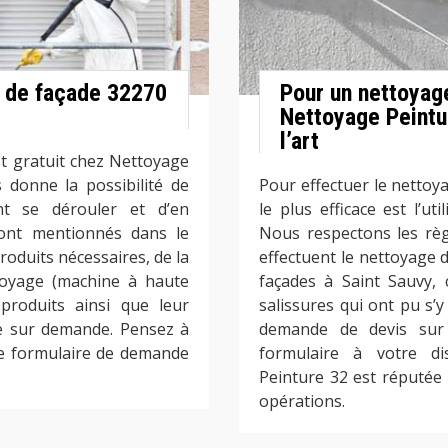
e de façade 32270
Pour un nettoyag
Nettoyage Peintu
l’art
t gratuit chez Nettoyage
 donne la possibilité de
Pour effectuer le nettoy
t se dérouler et d’en
le plus efficace est l’ut
eront mentionnés dans le
Nous respectons les règl
roduits nécessaires, de la
effectuent le nettoyage d
ttoyage (machine à haute
façades à Saint Sauvy, 
 produits ainsi que leur
salissures qui ont pu s’y
ie sur demande. Pensez à
demande de devis sur 
le formulaire de demande
formulaire à votre di
Peinture 32 est réputée 
opérations.