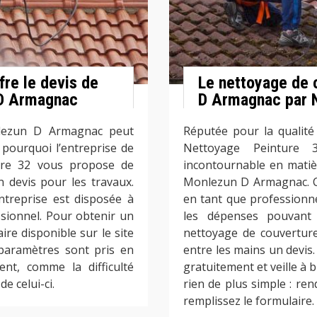
fre le devis de
Le nettoyage de 
 D Armagnac
D Armagnac par N
nlezun D Armagnac peut
Réputée pour la qualité
t pourquoi l’entreprise de
Nettoyage Peinture 3
ture 32 vous propose de
incontournable en matiè
 devis pour les travaux.
Monlezun D Armagnac. Cela
ntreprise est disposée à
en tant que professionne
ionnel. Pour obtenir un
les dépenses pouvant
re disponible sur le site
nettoyage de couverture 
 paramètres sont pris en
entre les mains un devis
nt, comme la difficulté
gratuitement et veille à b
de celui-ci.
rien de plus simple : ren
remplissez le formulaire.