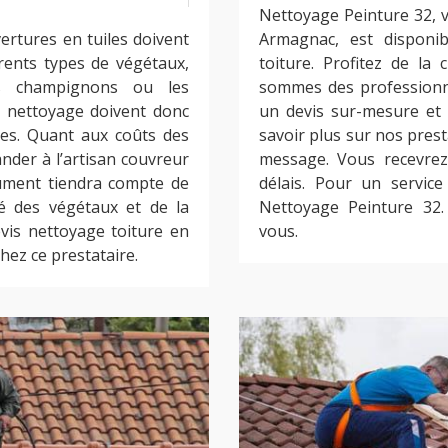
Nettoyage Peinture 32, 
ertures en tuiles doivent
Armagnac, est disponi
férents types de végétaux,
toiture. Profitez de la
s champignons ou les
sommes des professionne
e nettoyage doivent donc
un devis sur-mesure et 
nes. Quant aux coûts des
savoir plus sur nos pre
ander à l’artisan couvreur
message. Vous recevrez
ument tiendra compte de
délais. Pour un service
té des végétaux et de la
Nettoyage Peinture 32
evis nettoyage toiture en
vous.
hez ce prestataire.