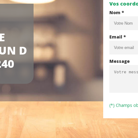
Vos coord
Nom *
E
Email *
UN D
40
Message
(*) Champs ob