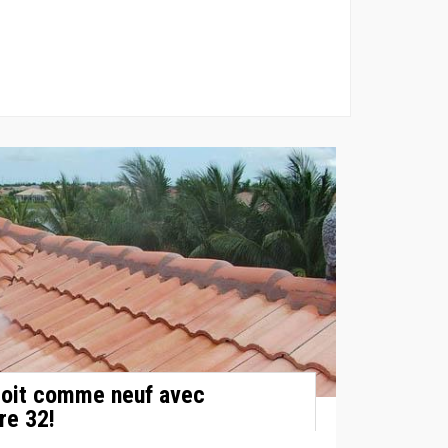
toit comme neuf avec
re 32!