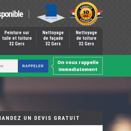
sponible
Peinture sur
Nettoyage
Nettoyage
tuile et toiture
de façade
de toiture
32 Gers
32 Gers
32 Gers
On vous rappelle
immediatement
MANDEZ UN DEVIS GRATUIT