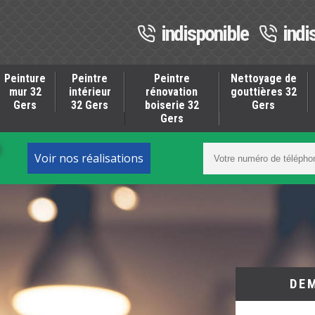
indisponible
indi
Peinture
Peintre
Peintre
Nettoyage de
mur 32
intérieur
rénovation
gouttières 32
Gers
32 Gers
boiserie 32
Gers
Gers
S
Voir nos réalisations
DE