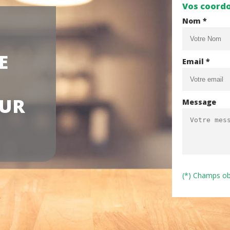
Vos coord
Nom *
E
Email *
SUR
Message
(*) Champs ob