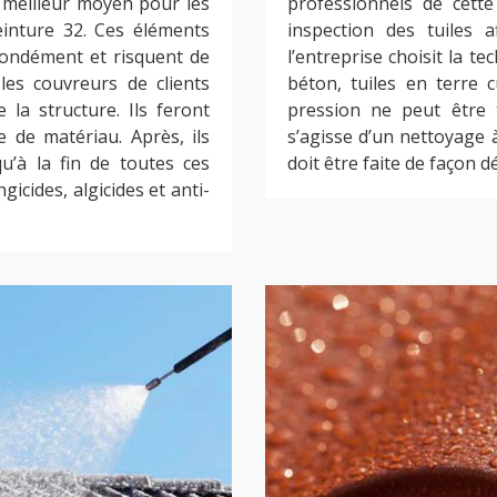
e meilleur moyen pour les
professionnels de cette
einture 32. Ces éléments
inspection des tuiles a
ofondément et risquent de
l’entreprise choisit la t
les couvreurs de clients
béton, tuiles en terre c
 la structure. Ils feront
pression ne peut être t
 de matériau. Après, ils
s’agisse d’un nettoyage à
u’à la fin de toutes ces
doit être faite de façon dé
gicides, algicides et anti-