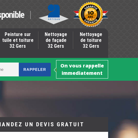
sponible
Peinture sur
Nettoyage
Nettoyage
tuile et toiture
de façade
de toiture
32 Gers
32 Gers
32 Gers
On vous rappelle
immediatement
MANDEZ UN DEVIS GRATUIT