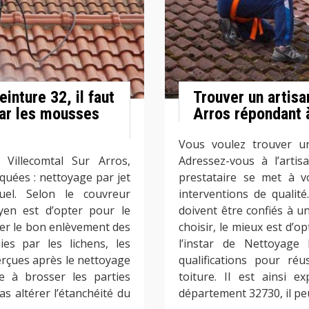
inture 32, il faut
Trouver un artisa
par les mousses
Arros répondant 
Vous voulez trouver un
Villecomtal Sur Arros,
Adressez-vous à l’artis
quées : nettoyage par jet
prestataire se met à vo
el. Selon le couvreur
interventions de qualit
yen est d’opter pour le
doivent être confiés à un
er le bon enlèvement des
choisir, le mieux est d’
es par les lichens, les
l’instar de Nettoyage 
rçues après le nettoyage
qualifications pour ré
te à brosser les parties
toiture. Il est ainsi 
s altérer l’étanchéité du
département 32730, il pe