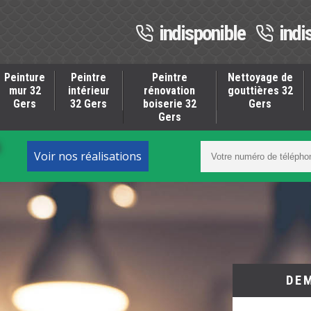
indisponible
indi
Peinture
Peintre
Peintre
Nettoyage de
mur 32
intérieur
rénovation
gouttières 32
Gers
32 Gers
boiserie 32
Gers
Gers
S
Voir nos réalisations
DE