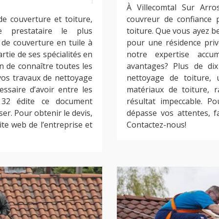
À Villecomtal Sur Arro
e couverture et toiture,
couvreur de confiance 
e prestataire le plus
toiture. Que vous ayez b
de couverture en tuile à
pour une résidence priv
artie de ses spécialités en
notre expertise accu
n de connaître toutes les
avantages? Plus de di
os travaux de nettoyage
nettoyage de toiture, 
essaire d’avoir entre les
matériaux de toiture, 
 32 édite ce document
résultat impeccable. P
ser. Pour obtenir le devis,
dépasse vos attentes, f
ite web de l’entreprise et
Contactez-nous!