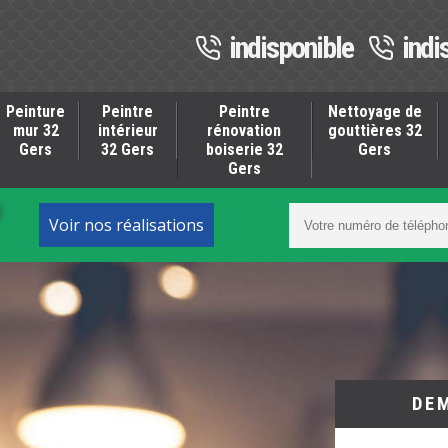
indisponible
indi
Peinture
Peintre
Peintre
Nettoyage de
mur 32
intérieur
rénovation
gouttières 32
Gers
32 Gers
boiserie 32
Gers
Gers
S
Voir nos réalisations
DE