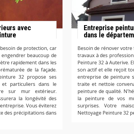
rieurs avec
Entreprise peintu
inture
dans le départe
besoin de protection, car
Besoin de rénover votre f
t engendrer beaucoup de
travaux à des profession
énètre rapidement dans les
Peinture 32 à Auterive. 
prématurée de la façade.
son actif et elle reçoit 
Peinture 32 propose ses
entreprise de peinture s
 et particuliers dans le
traite et nettoie conven
re sur mur extérieur.
peinture de qualité. N’hé
ssurera la longévité des
la peinture de vos mu
l’entreprise. Vous éviterez
surprises. Votre mais
e des précipitations dans
Nettoyage Peinture 32 peu