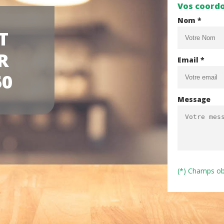
Vos coord
Nom *
T
R
Email *
50
Message
(*) Champs ob