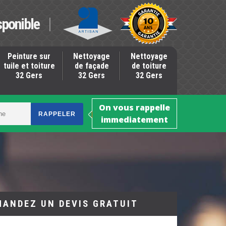
sponible
Peinture sur
Nettoyage
Nettoyage
tuile et toiture
de façade
de toiture
32 Gers
32 Gers
32 Gers
On vous rappelle
immediatement
MANDEZ UN DEVIS GRATUIT