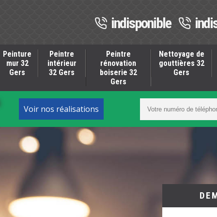
indisponible
indi
Peinture
Peintre
Peintre
Nettoyage de
mur 32
intérieur
rénovation
gouttières 32
Gers
32 Gers
boiserie 32
Gers
Gers
S
Voir nos réalisations
DE