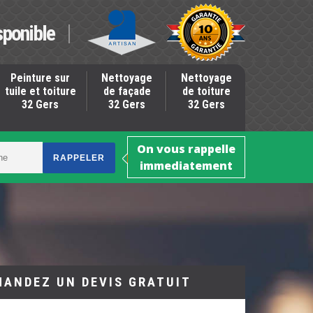
sponible
Peinture sur
Nettoyage
Nettoyage
tuile et toiture
de façade
de toiture
32 Gers
32 Gers
32 Gers
On vous rappelle
immediatement
MANDEZ UN DEVIS GRATUIT