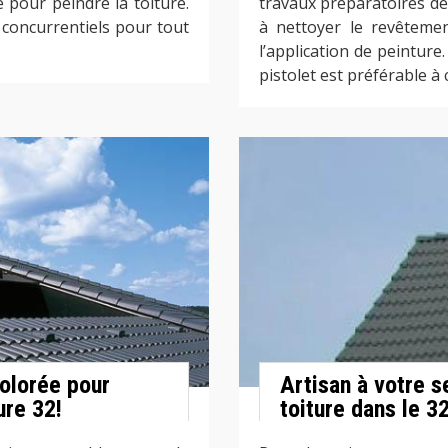
e pour peindre la toiture.
travaux préparatoires de
s concurrentiels pour tout
à nettoyer le revêtemen
l’application de peinture.
pistolet est préférable à 
colorée pour
Artisan à votre s
ure 32!
toiture dans le 3