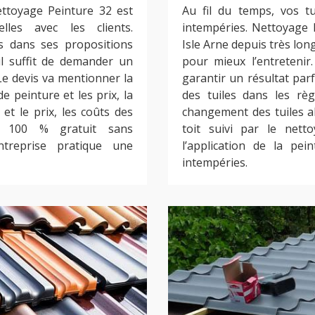
ettoyage Peinture 32 est
Au fil du temps, vos t
lles avec les clients.
intempéries. Nettoyage P
rs dans ses propositions
Isle Arne depuis très lon
 il suffit de demander un
pour mieux l’entretenir.
Le devis va mentionner la
garantir un résultat parf
e peinture et les prix, la
des tuiles dans les règl
et le prix, les coûts des
changement des tuiles a
st 100 % gratuit sans
toit suivi par le netto
treprise pratique une
l’application de la pe
intempéries.