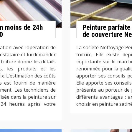
en moins de 24h
Peinture parfaite
70
de couverture Ne
ation avec l’opération de
La société Nettoyage Pei
prestataire et lui demander
toiture. Elle existe de
r toiture donne les détails
importante sur le marché 
es, les produits et les
renommée pour la qualité 
ix. L’estimation des coûts
apporter ses conseils po
s est fourni de manière
Elle apporte ses conseils
ment. Les techniciens de
présente au porteur de 
lisée dans la peinture sur
différents avantages : 
24 heures après votre
choisir en peinture satin