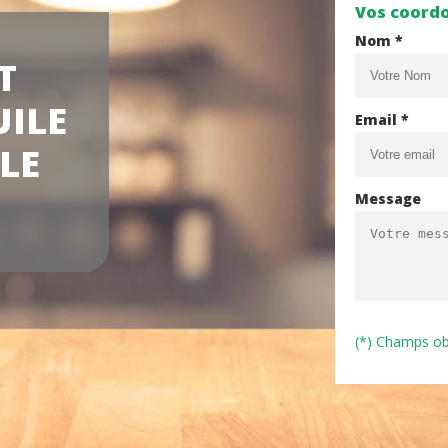
Vos coord
Nom *
T
UILE
Email *
SLE
Message
(*) Champs ob