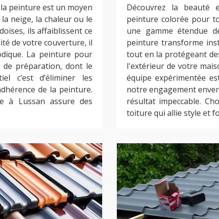
, la peinture est un moyen
Découvrez la beauté e
 la neige, la chaleur ou le
peinture colorée pour t
oises, ils affaiblissent ce
une gamme étendue de 
té de votre couverture, il
peinture transforme ins
odique. La peinture pour
tout en la protégeant de
 de préparation, dont le
l'extérieur de votre mais
el c’est d’éliminer les
équipe expérimentée est
adhérence de la peinture.
notre engagement envers 
ise à Lussan assure des
résultat impeccable. Ch
toiture qui allie style et f