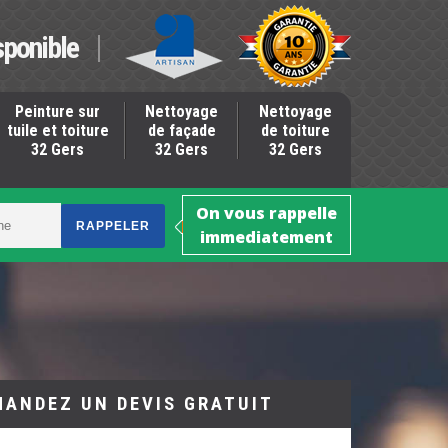
sponible
Peinture sur
Nettoyage
Nettoyage
tuile et toiture
de façade
de toiture
32 Gers
32 Gers
32 Gers
On vous rappelle
immediatement
MANDEZ UN DEVIS GRATUIT