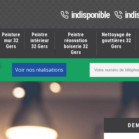
indisponible
indi
Peinture
Peintre
Peintre
Nettoyage de
mur 32
intérieur
rénovation
gouttières 32
Gers
32 Gers
boiserie 32
Gers
Gers
S
Voir nos réalisations
DE