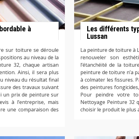
abordable à
Les différents ty
Lussan
e sur toiture se déroule
La peinture de toiture à 
spositions au niveau de la
renouveler son esthéti
nture 32, chaque artisan
l’étanchéité de la toitur
ntion. Ainsi, il sera plus
peinture de toiture n’a p
u niveau du résultat final
à colmater les fissures. 
ssure des travaux suivant
des peintures fongicides,
si un prix de peinture sur
Pour peindre votre toi
vis à l’entreprise, mais
Nettoyage Peinture 32 qu
aire une comparaison des
choisir le produit le plus