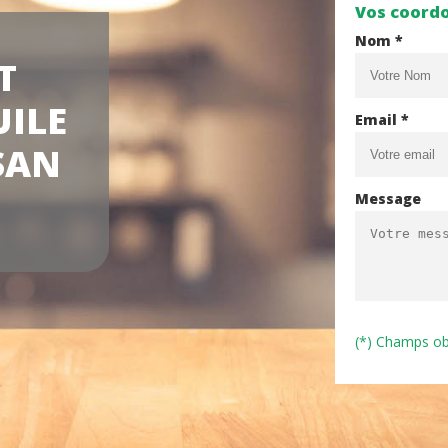
Vos coord
Nom *
T
UILE
Email *
SAN
Message
(*) Champs ob