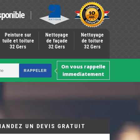
sponible
Peinture sur
Nettoyage
Nettoyage
tuile et toiture
de façade
de toiture
32 Gers
32 Gers
32 Gers
On vous rappelle
immediatement
MANDEZ UN DEVIS GRATUIT