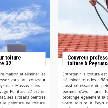
ur toiture
Couvreur professi
re 32
toiture à Peyrus
re maison et éliminer les
Entretenir la toiture est
ressez-vous au couvreur
d’éliminer tous les diffé
eyrusse Massas dans le
aussi nécessaire de pein
yage Peinture 32 est en
permet d’avoir une t
et, ses artisans peintres
prolonge également la d
 la peinture de toiture.
votre toiture à Peyrus