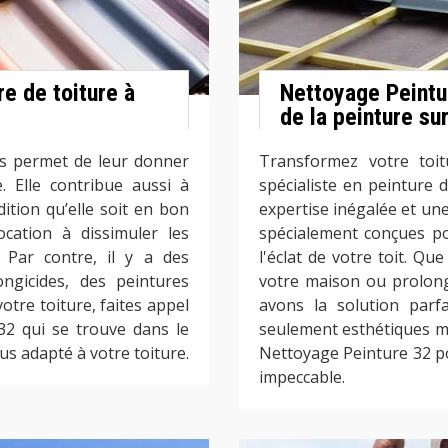
re de toiture à
Nettoyage Peintur
de la peinture sur
as permet de leur donner
Transformez votre toit
. Elle contribue aussi à
spécialiste en peinture 
dition qu’elle soit en bon
expertise inégalée et un
ocation à dissimuler les
spécialement conçues po
. Par contre, il y a des
l'éclat de votre toit. Qu
ngicides, des peintures
votre maison ou prolong
otre toiture, faites appel
avons la solution parf
32 qui se trouve dans le
seulement esthétiques ma
lus adapté à votre toiture.
Nettoyage Peinture 32 po
impeccable.