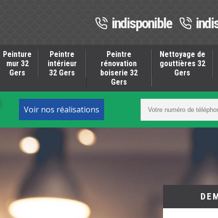
indisponible
indi
Peinture
Peintre
Peintre
Nettoyage de
mur 32
intérieur
rénovation
gouttières 32
Gers
32 Gers
boiserie 32
Gers
Gers
S
Voir nos réalisations
DE