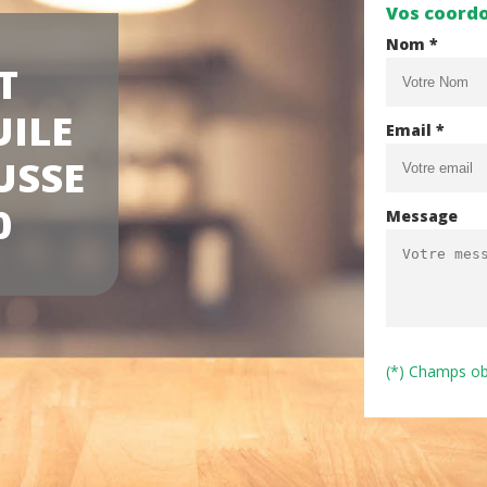
Vos coord
Nom *
T
UILE
Email *
USSE
0
Message
(*) Champs ob