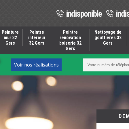
indisponible
indi
Peinture
Peintre
Peintre
Nettoyage de
mur 32
intérieur
rénovation
gouttières 32
Gers
32 Gers
boiserie 32
Gers
Gers
S
Voir nos réalisations
DE