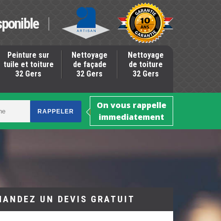
sponible
Peinture sur
Nettoyage
Nettoyage
tuile et toiture
de façade
de toiture
32 Gers
32 Gers
32 Gers
On vous rappelle
immediatement
MANDEZ UN DEVIS GRATUIT