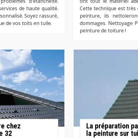
problèmes d'étanchéité.
ont tout le matériel ad
ervices de haute qualité.
Cette technique est très 
sonnalisé. Soyez rassuré,
peinture, ils nettoiero
e de vos toits en tuile.
dommages. Nettoyage Pei
peinture de toiture !
ure chez
La préparation p
e 32
la peinture sur t