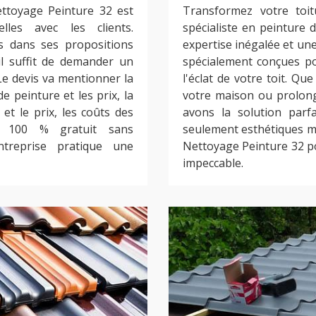
ettoyage Peinture 32 est
Transformez votre toit
lles avec les clients.
spécialiste en peinture 
rs dans ses propositions
expertise inégalée et un
 il suffit de demander un
spécialement conçues po
Le devis va mentionner la
l'éclat de votre toit. Qu
e peinture et les prix, la
votre maison ou prolong
et le prix, les coûts des
avons la solution parf
st 100 % gratuit sans
seulement esthétiques ma
treprise pratique une
Nettoyage Peinture 32 po
impeccable.