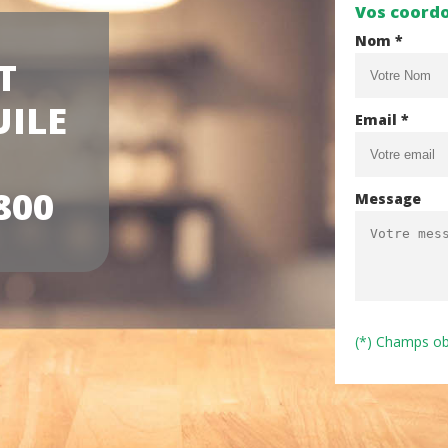
Vos coord
Nom *
T
UILE
Email *
800
Message
(*) Champs ob