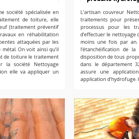
e société spécialisée en
L’artisan couvreur Nett
itement de toiture, elle
traitements pour préserv
euf (traitement préventif
processus pour les tra
ravaux en réhabilitation
d’effectuer le nettoyage 
pentes attaquées par les
moins une fois par an.
 métal. On voit ainsi qu’il
l’étanchéification de la
t de toiture le traitement
disposition de tous propr
ur la société Nettoyage
dans le département 32
ion elle va appliquer un
assure une applicatio
application d’hydrofuge. 