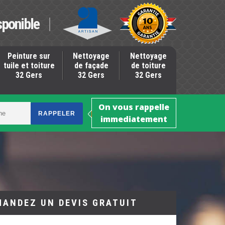
sponible
Peinture sur
Nettoyage
Nettoyage
tuile et toiture
de façade
de toiture
32 Gers
32 Gers
32 Gers
On vous rappelle
immediatement
MANDEZ UN DEVIS GRATUIT