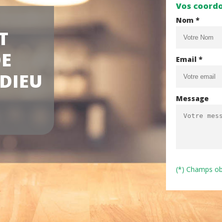
Vos coord
Nom *
T
DE
Email *
DIEU
Message
(*) Champs ob