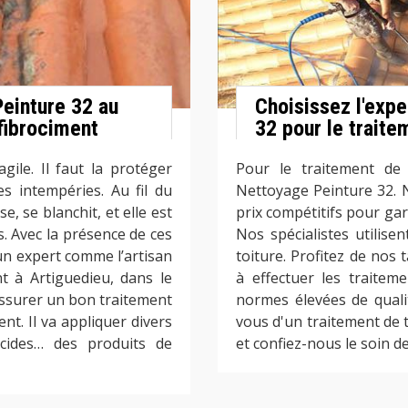
Peinture 32 au
Choisissez l'exp
fibrociment
32 pour le traite
gile. Il faut la protéger
Pour le traitement de v
s intempéries. Au fil du
Nettoyage Peinture 32. N
, se blanchit, et elle est
prix compétitifs pour gara
s. Avec la présence de ces
Nos spécialistes utilis
 un expert comme l’artisan
toiture. Profitez de nos
t à Artiguedieu, dans le
à effectuer les traite
 assurer un bon traitement
normes élevées de quali
nt. Il va appliquer divers
vous d'un traitement de 
gicides… des produits de
et confiez-nous le soin de