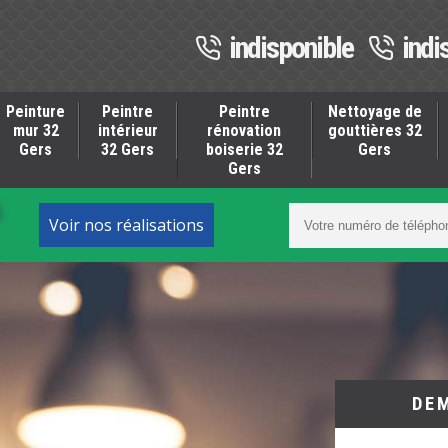
indisponible
indi
Peinture
Peintre
Peintre
Nettoyage de
mur 32
intérieur
rénovation
gouttières 32
Gers
32 Gers
boiserie 32
Gers
Gers
S
Voir nos réalisations
DE