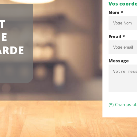
Vos coord
Nom *
T
DE
Email *
ARDE
Message
(*) Champs ob