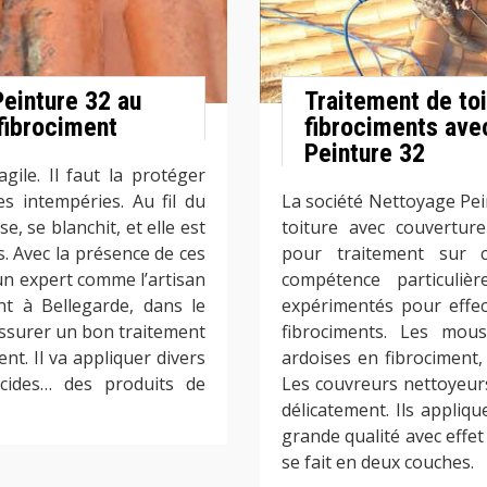
Peinture 32 au
Traitement de to
fibrociment
fibrociments ave
Peinture 32
gile. Il faut la protéger
s intempéries. Au fil du
La société Nettoyage Pei
, se blanchit, et elle est
toiture avec couverture
s. Avec la présence de ces
pour traitement sur 
 un expert comme l’artisan
compétence particuliè
t à Bellegarde, dans le
expérimentés pour effec
 assurer un bon traitement
fibrociments. Les mous
nt. Il va appliquer divers
ardoises en fibrociment, 
gicides… des produits de
Les couvreurs nettoyeurs
délicatement. Ils appliq
grande qualité avec effet
se fait en deux couches.