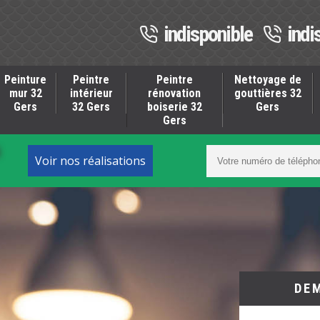
indisponible
indi
Peinture
Peintre
Peintre
Nettoyage de
mur 32
intérieur
rénovation
gouttières 32
Gers
32 Gers
boiserie 32
Gers
Gers
S
Voir nos réalisations
DE