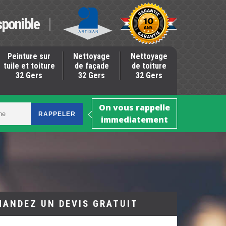
sponible
Peinture sur
Nettoyage
Nettoyage
tuile et toiture
de façade
de toiture
32 Gers
32 Gers
32 Gers
On vous rappelle
immediatement
MANDEZ UN DEVIS GRATUIT