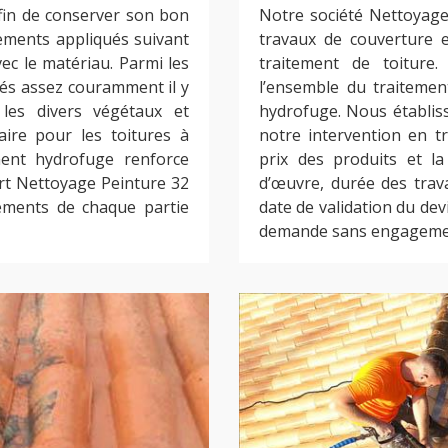
afin de conserver son bon
Notre société Nettoyage
tements appliqués suivant
travaux de couverture 
vec le matériau. Parmi les
traitement de toiture
ués assez couramment il y
l’ensemble du traitemen
les divers végétaux et
hydrofuge. Nous établis
ire pour les toitures à
notre intervention en tr
ment hydrofuge renforce
prix des produits et la
ert Nettoyage Peinture 32
d’œuvre, durée des tra
tements de chaque partie
date de validation du devi
demande sans engageme