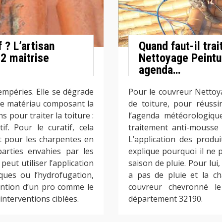
 ? L’artisan
Quand faut-il tra
2 maitrise
Nettoyage Peintu
agenda…
empéries. Elle se dégrade
Pour le couvreur Nettoya
de matériau composant la
de toiture, pour réussi
s pour traiter la toiture :
l’agenda météorologique
if. Pour le curatif, cela
traitement anti-mousse 
t pour les charpentes en
L’application des produ
arties envahies par les
explique pourquoi il ne 
eut utiliser l’application
saison de pluie. Pour lui,
iques ou l’hydrofugation,
a pas de pluie et la ch
vention d’un pro comme le
couvreur chevronné le
nterventions ciblées.
département 32190.