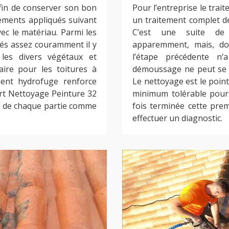
afin de conserver son bon
Pour l’entreprise le trait
tements appliqués suivant
un traitement complet de
vec le matériau. Parmi les
C’est une suite de 
ués assez couramment il y
apparemment, mais, don
les divers végétaux et
l’étape précédente n’
ire pour les toitures à
démoussage ne peut se fa
ment hydrofuge renforce
Le nettoyage est le point
ert Nettoyage Peinture 32
minimum tolérable pour 
nts de chaque partie comme
fois terminée cette prem
effectuer un diagnostic.