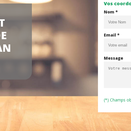
Vos coord
Nom *
T
DE
Email *
AN
Message
(*) Champs ob