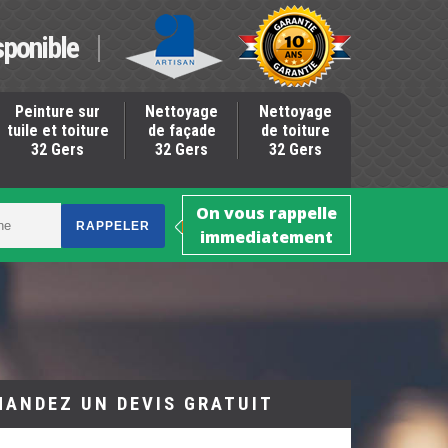
sponible
Peinture sur
Nettoyage
Nettoyage
tuile et toiture
de façade
de toiture
32 Gers
32 Gers
32 Gers
On vous rappelle
immediatement
MANDEZ UN DEVIS GRATUIT