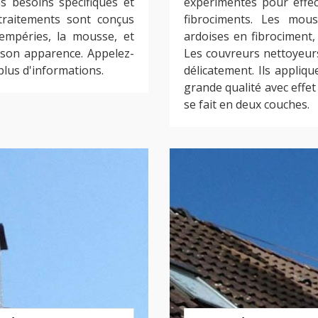
s besoins spécifiques et
expérimentés pour effec
traitements sont conçus
fibrociments. Les mous
tempéries, la mousse, et
ardoises en fibrociment, 
 son apparence. Appelez-
Les couvreurs nettoyeurs
lus d'informations.
délicatement. Ils appliq
grande qualité avec effet
se fait en deux couches.