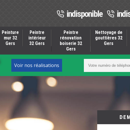
indisponible
indi
Peinture
Peintre
Peintre
Nettoyage de
mur 32
intérieur
rénovation
gouttières 32
Gers
32 Gers
boiserie 32
Gers
Gers
S
Voir nos réalisations
DE