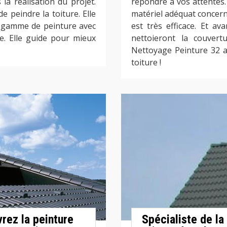
la réalisation du projet.
répondre à vos attentes. 
e peindre la toiture. Elle
matériel adéquat concerna
e gamme de peinture avec
est très efficace. Et av
e. Elle guide pour mieux
nettoieront la couver
Nettoyage Peinture 32 a
toiture !
vrez la peinture
Spécialiste de la