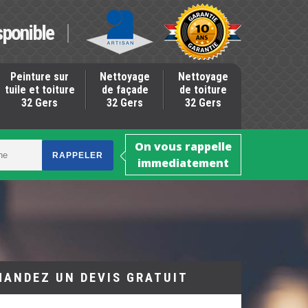
sponible
Peinture sur
Nettoyage
Nettoyage
tuile et toiture
de façade
de toiture
32 Gers
32 Gers
32 Gers
On vous rappelle
immediatement
MANDEZ UN DEVIS GRATUIT