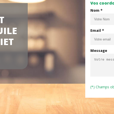
Vos coord
Nom *
T
UILE
Email *
IET
Message
(*) Champs ob