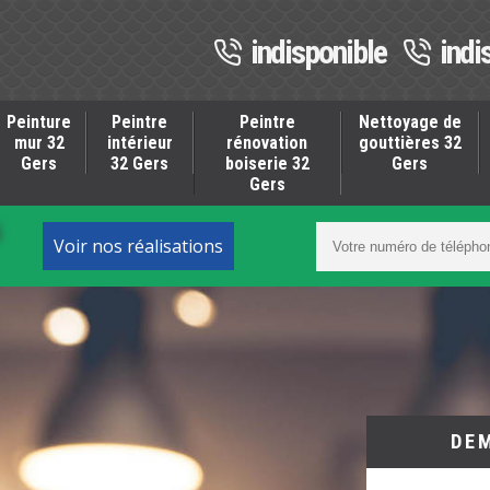
indisponible
indi
Peinture
Peintre
Peintre
Nettoyage de
mur 32
intérieur
rénovation
gouttières 32
Gers
32 Gers
boiserie 32
Gers
Gers
S
Voir nos réalisations
DE