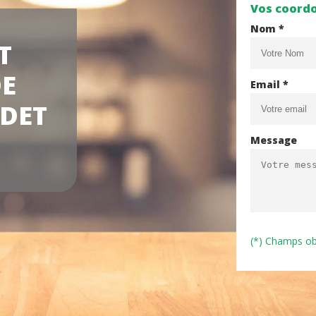
Vos coord
Nom *
T
DE
Email *
DET
Message
(*) Champs ob