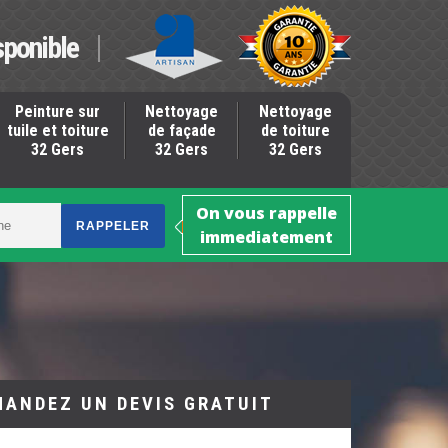
sponible
Peinture sur
Nettoyage
Nettoyage
tuile et toiture
de façade
de toiture
32 Gers
32 Gers
32 Gers
On vous rappelle
immediatement
MANDEZ UN DEVIS GRATUIT