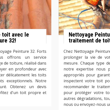
 toit avec le
Nettoyage Peintur
ure 32!
traitement de toi
ttoyage Peinture 32. Forts
Chez Nettoyage Peintur
us offrons un service
prolonger la vie de vo
 de toiture, réalisé dans
mesure. Chaque type de 
ttoyer en profondeur avec
notre expertise nous p
r délicatement les toits
appropriés pour garant
ats exceptionnels. Notre
inspectent votre toit p
suré. Obtenez un devis
recommander le traitem
itez d'un toit propre et
pour protéger votre toi
autres dégradations, to
nous ou envoyez-nous un