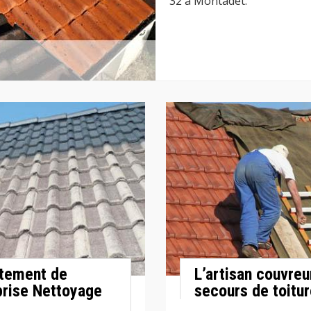
32 à Montadet.
itement de
L’artisan couvre
prise Nettoyage
secours de toitur