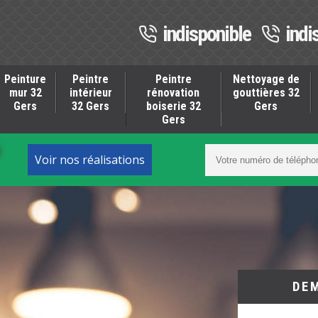
indisponible
indi
Peinture
Peintre
Peintre
Nettoyage de
mur 32
intérieur
rénovation
gouttières 32
Gers
32 Gers
boiserie 32
Gers
Gers
S
Voir nos réalisations
DE