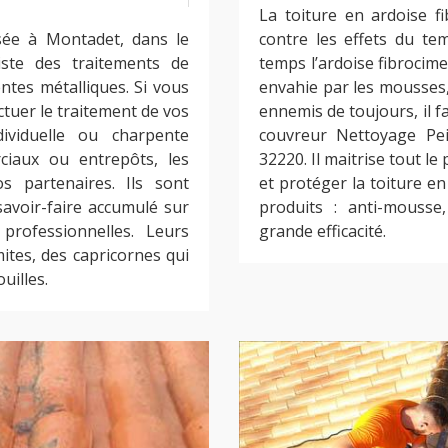
La toiture en ardoise fi
sée à Montadet, dans le
contre les effets du te
iste des traitements de
temps l’ardoise fibrocime
ntes métalliques. Si vous
envahie par les mousses, 
ctuer le traitement de vos
ennemis de toujours, il f
viduelle ou charpente
couvreur Nettoyage Pei
ciaux ou entrepôts, les
32220. Il maitrise tout l
s partenaires. Ils sont
et protéger la toiture en
savoir-faire accumulé sur
produits : anti-mousse,
rofessionnelles. Leurs
grande efficacité.
ites, des capricornes qui
uilles.